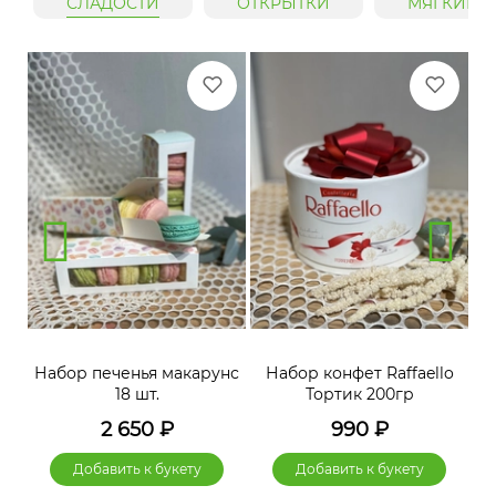
СЛАДОСТИ
ОТКРЫТКИ
МЯГКИЕ 
нс
Набор печенья макарунс
Набор конфет Raffaello
Н
18 шт.
Тортик 200гр
2 650
₽
990
₽
Добавить к букету
Добавить к букету