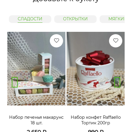
СЛАДОСТИ
ОТКРЫТКИ
МЯГКИЕ 
нс
Набор печенья макарунс
Набор конфет Raffaello
Н
18 шт.
Тортик 200гр