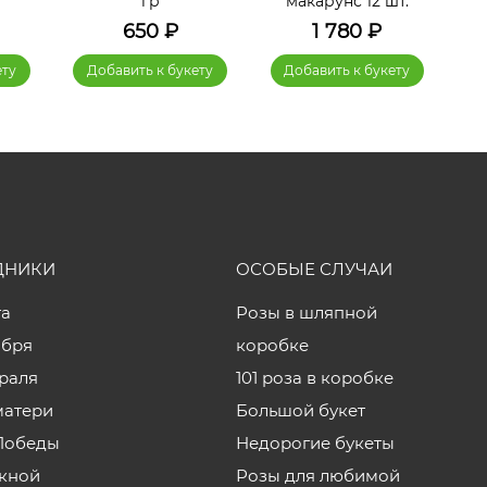
гр
макарунс 12 шт.
650
₽
1 780
₽
ету
Добавить к букету
Добавить к букету
ДНИКИ
ОСОБЫЕ СЛУЧАИ
та
Розы в шляпной
ября
коробке
враля
101 роза в коробке
матери
Большой букет
Победы
Недорогие букеты
кной
Розы для любимой