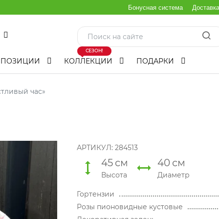
Бонусная система
Доставк
СЕЗОН!
МПОЗИЦИИ
КОЛЛЕКЦИИ
ПОДАРКИ
стливый час»
АРТИКУЛ:
284513
45
см
40
см
Высота
Диаметр
Гортензии
Розы пионовидные кустовые