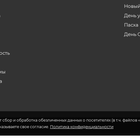
Новый
а
День 
Пасха
День 
ость
мы
а
 сбор и обработка обезличенных данных о посетителях (в т.ч. файлов «
указываете свое согласие.
Политика конфиденциальности