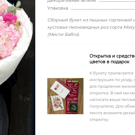
Декоративная зелень
Упаковка
Сборный букет из пышных гортензий 
кустовых пионовидных роз сорта Misty
(Мисти Баблз).
Открытка и средств
цветов в подарок
К букету прилагается
инструкция по уходу, 
для продления жизни
открытка. В ней мы м
написать ваши теплы
получателю. Для объ
текста возьмите диз
открытку.