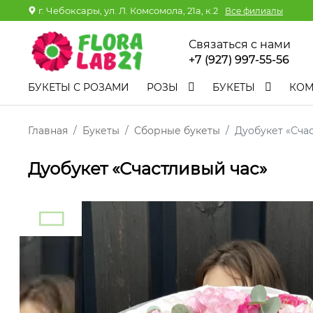
г. Чебоксары, ул. Л. Комсомола, 21а, к.2
Все филиалы
Связаться с нами
+7 (927) 997-55-56
БУКЕТЫ С РОЗАМИ
РОЗЫ
БУКЕТЫ
КО
Главная
Букеты
Сборные букеты
Дуобукет «Сча
Дуобукет «Счастливый час»