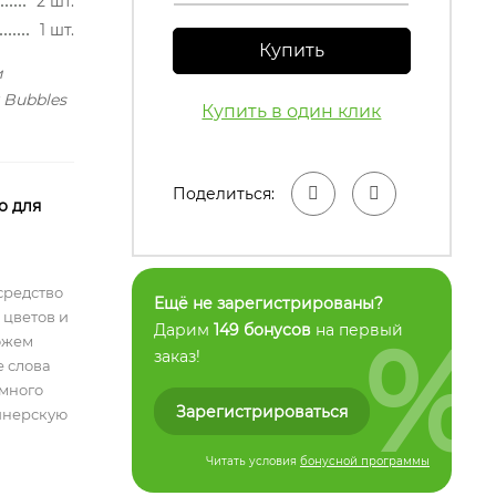
2 шт.
1 шт.
Купить
и
 Bubbles
Купить в один клик
Поделиться:
о для
средство
Ещё не зарегистрированы?
 цветов и
%
Дарим
149 бонусов
на первый
ожем
заказ!
е слова
емного
Зарегистрироваться
айнерскую
Читать условия
бонусной программы