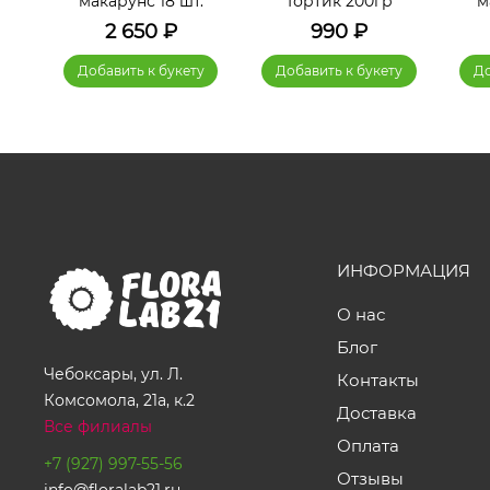
.
макарунс 18 шт.
Тортик 200гр
м
2 650
₽
990
₽
у
Добавить к букету
Добавить к букету
До
ИНФОРМАЦИЯ
О нас
Блог
Чебоксары, ул. Л.
Контакты
Комсомола, 21а, к.2
Доставка
Все филиалы
Оплата
+7 (927) 997-55-56
Отзывы