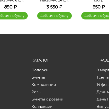
акарунс 6 шт.
макарунс 24 шт.
150гр
890
₽
3 550
₽
650
₽
бавить к букету
Добавить к букету
Добавить к бук
КАТАЛОГ
ПРАЗ
Подарки
8 мар
Букеты
1 сент
Композиции
14 фе
Розы
День 
Букеты с розами
День 
Коллекции
Выпус