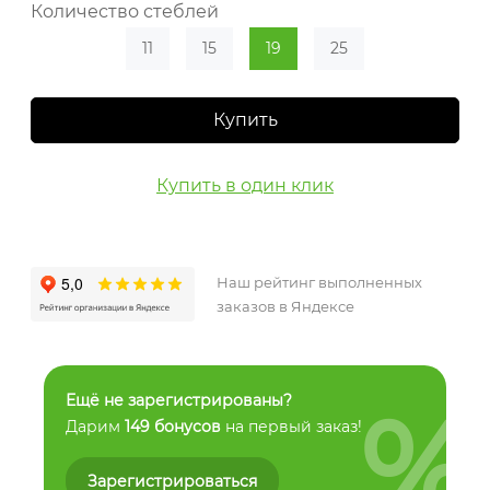
Количество стеблей
11
15
19
25
Купить
Купить в один клик
Наш рейтинг выполненных
заказов в Яндексе
%
Ещё не зарегистрированы?
Дарим
149 бонусов
на первый заказ!
Зарегистрироваться