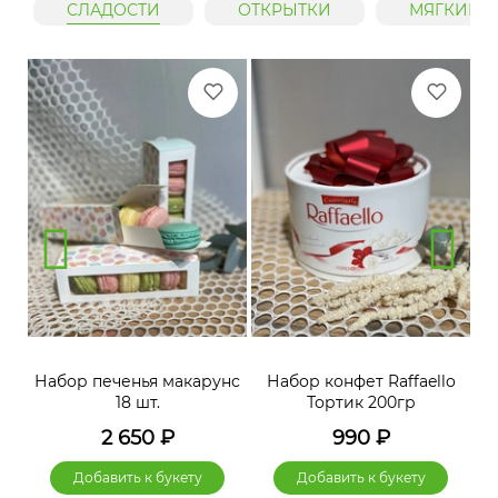
СЛАДОСТИ
ОТКРЫТКИ
МЯГКИЕ 
нс
Набор печенья макарунс
Набор конфет Raffaello
Н
18 шт.
Тортик 200гр
2 650
₽
990
₽
Добавить к букету
Добавить к букету