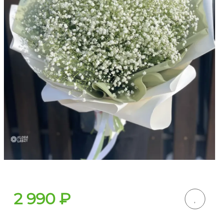
2 990
₽