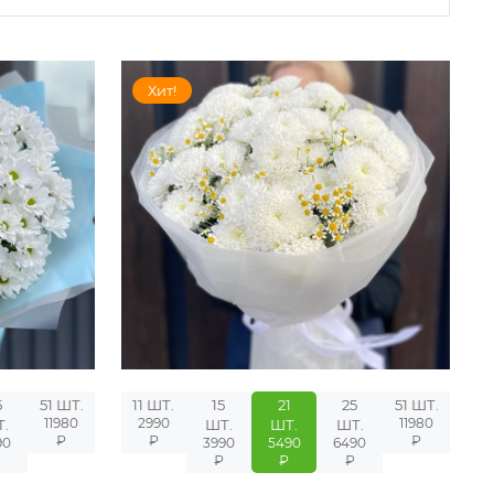
Хит!
5
51 ШТ.
11 ШТ.
15
21
25
51 ШТ.
11980
2990
11980
.
ШТ.
ШТ.
ШТ.
₽
₽
₽
90
3990
5490
6490
₽
₽
₽