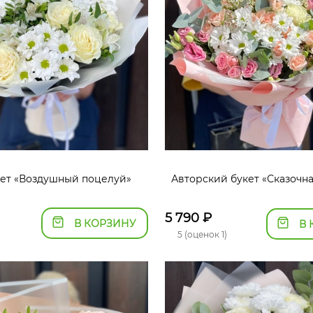
ет «Воздушный поцелуй»
Авторский букет «Сказочн
5 790
₽
В КОРЗИНУ
В 
5 (оценок 1)