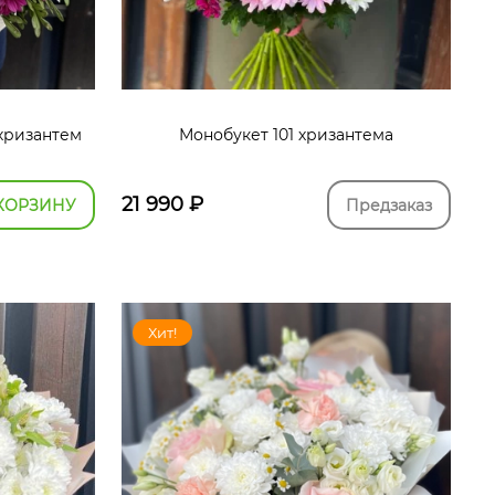
хризантем
Монобукет 101 хризантема
21 990
₽
КОРЗИНУ
Предзаказ
Хит!