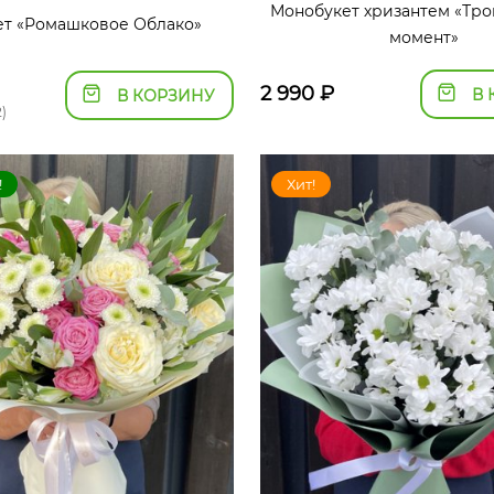
Монобукет хризантем «Тр
ет «Ромашковое Облако»
момент»
2 990
₽
В 
В КОРЗИНУ
)
!
Хит!