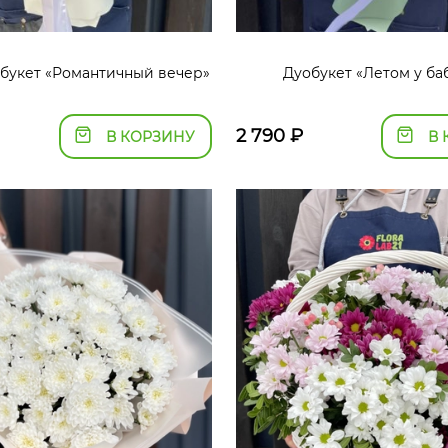
букет «Романтичный вечер»
Дуобукет «Летом у ба
2 790
₽
В КОРЗИНУ
В 