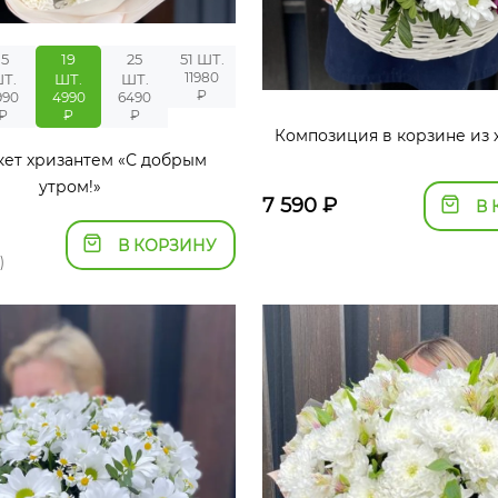
15
19
25
51 ШТ.
11980
Т.
ШТ.
ШТ.
₽
990
4990
6490
₽
₽
₽
Композиция в корзине из 
ет хризантем «С добрым
утром!»
7 590
₽
В 
В КОРЗИНУ
)