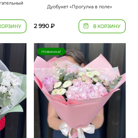
огательный
Дуобукет «Прогулка в поле»
2 990
₽
КОРЗИНУ
В КОРЗИНУ
Новинка!