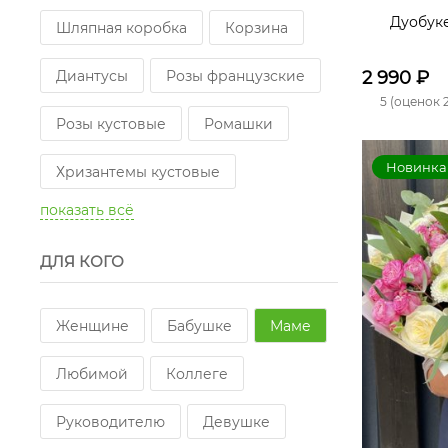
Дуобук
Шляпная коробка
Корзина
Диантусы
Розы французские
2 990
₽
5 (оценок 2
Розы кустовые
Ромашки
Новинка
Хризантемы кустовые
показать всё
Альстромерии
Гиперикум
ДЛЯ КОГО
Сухоцветы
Эустомы
Розы пионовидные одноголовые
Женщине
Бабушке
Маме
Подсолнухи
Любимой
Коллеге
Розы пионовидные кустовые
Руководителю
Девушке