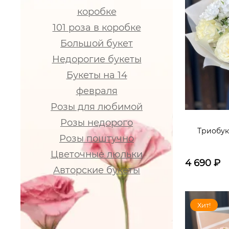
коробке
101 роза в коробке
Большой букет
Недорогие букеты
Букеты на 14
февраля
Розы для любимой
Розы недорого
Триобук
Розы поштучно
Цветочные люльки
4 690
₽
Авторские букеты
Хит!