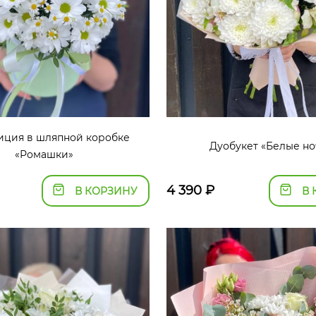
иция в шляпной коробке
Дуобукет «Белые но
«Ромашки»
4 390
₽
В КОРЗИНУ
В 