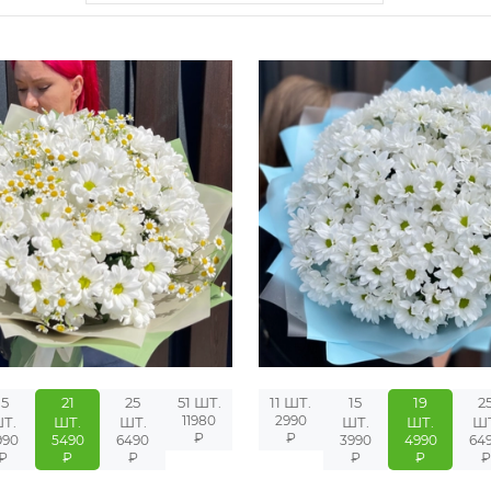
15
21
25
51 ШТ.
11 ШТ.
15
19
2
11980
2990
Т.
ШТ.
ШТ.
ШТ.
ШТ.
ШТ
₽
₽
990
5490
6490
3990
4990
64
₽
₽
₽
₽
₽
₽