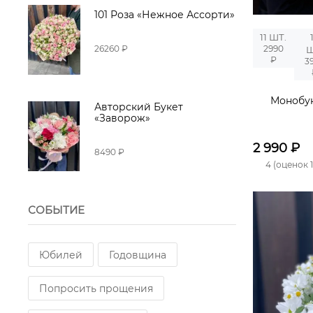
101 Роза «Нежное Ассорти»
11 ШТ.
26260 ₽
2990
Ш
₽
3
Монобук
Авторский Букет
«Заворож»
2 990
₽
8490 ₽
4 (оценок 1
СОБЫТИЕ
Юбилей
Годовщина
Попросить прощения