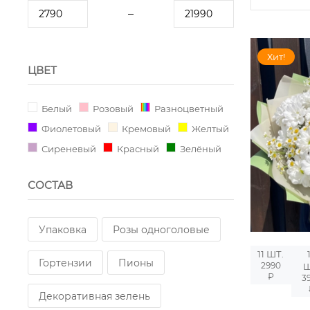
Хит!
ЦВЕТ
Белый
Розовый
Разноцветный
Фиолетовый
Кремовый
Желтый
Сиреневый
Красный
Зелёный
СОСТАВ
Упаковка
Розы одноголовые
11 ШТ.
Гортензии
Пионы
2990
Ш
₽
3
Декоративная зелень