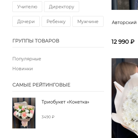
Озотамнус
Лагурус
Учителю
Директору
Маттиола
Хлопок
Лилии
Дочери
Ребенку
Мужчине
Авторский 
ГРУППЫ ТОВАРОВ
12 990
₽
Популярные
Новинки
САМЫЕ РЕЙТИНГОВЫЕ
Триобукет «Кокетка»
3490 ₽