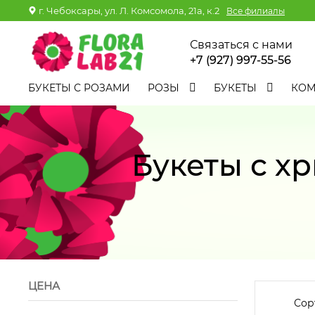
г. Чебоксары, ул. Л. Комсомола, 21а, к.2
Все филиалы
Связаться с нами
+7 (927) 997-55-56
БУКЕТЫ С РОЗАМИ
РОЗЫ
БУКЕТЫ
КО
Букеты с х
ЦЕНА
Сор