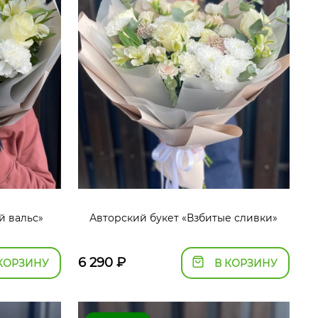
й вальс»
Авторский букет «Взбитые сливки»
6 290
₽
КОРЗИНУ
В КОРЗИНУ