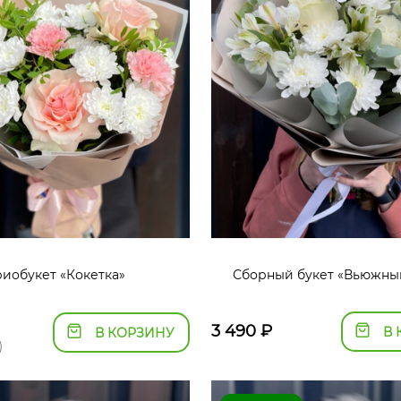
риобукет «Кокетка»
Сборный букет «Вьюжны
3 490
₽
В 
В КОРЗИНУ
)