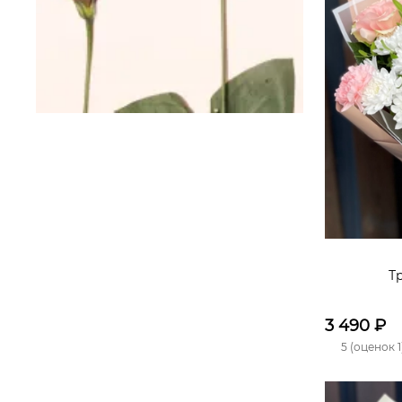
Т
3 490
₽
5 (оценок 1