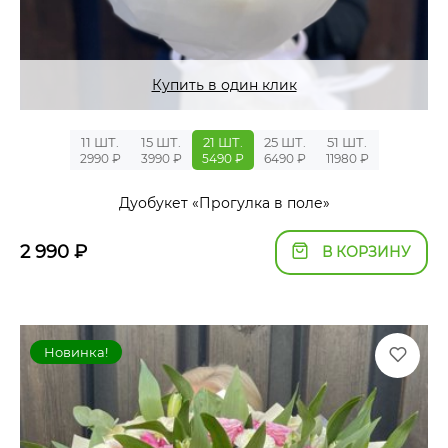
Купить в один клик
11 ШТ.
15 ШТ.
21 ШТ.
25 ШТ.
51 ШТ.
2990 ₽
3990 ₽
5490 ₽
6490 ₽
11980 ₽
Дуобукет «Прогулка в поле»
2 990
₽
В КОРЗИНУ
Новинка!