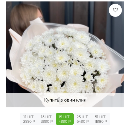
Купить в один клик
11 ШТ.
15 ШТ.
19 ШТ.
25 ШТ.
51 ШТ.
2990 ₽
3990 ₽
4990 ₽
6490 ₽
11980 ₽