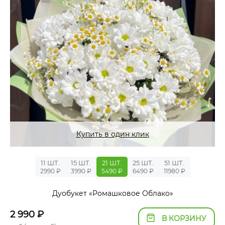
Купить в один клик
11 ШТ.
15 ШТ.
21 ШТ.
25 ШТ.
51 ШТ.
2990 ₽
3990 ₽
5490 ₽
6490 ₽
11980 ₽
Дуобукет «Ромашковое Облако»
2 990
₽
В КОРЗИНУ