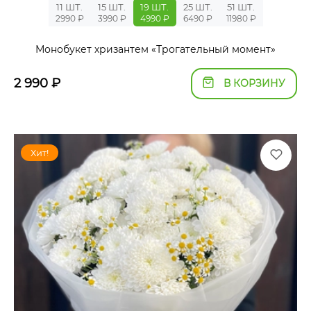
11 ШТ.
15 ШТ.
19 ШТ.
25 ШТ.
51 ШТ.
2990 ₽
3990 ₽
4990 ₽
6490 ₽
11980 ₽
Монобукет хризантем «Трогательный момент»
2 990
₽
В КОРЗИНУ
Хит!