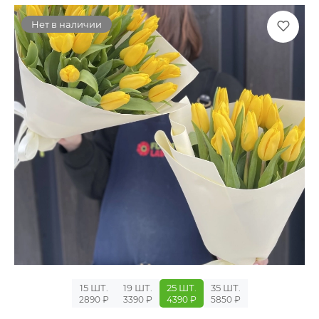
Нет в наличии
15 ШТ.
19 ШТ.
25 ШТ.
35 ШТ.
2890 ₽
3390 ₽
4390 ₽
5850 ₽