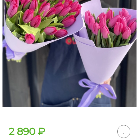
2 890
₽