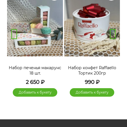
нс
Набор печенья макарунс
Набор конфет Raffaello
Н
18 шт.
Тортик 200гр
2 650
₽
990
₽
Добавить к букету
Добавить к букету