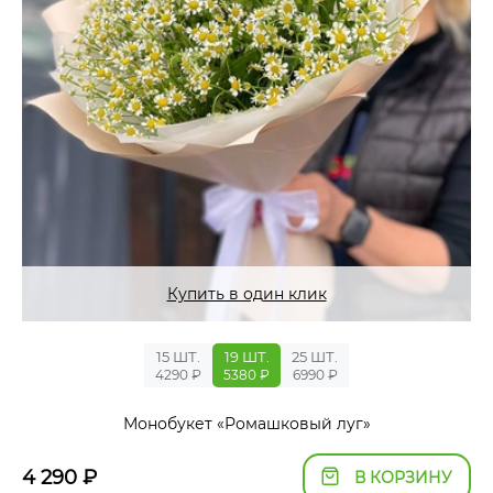
Купить в один клик
15 ШТ.
19 ШТ.
25 ШТ.
4290 ₽
5380 ₽
6990 ₽
Монобукет «Ромашковый луг»
4 290
₽
В КОРЗИНУ