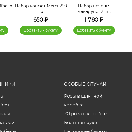
faello
Набор конфет Merci 250
Набор печенья
гр
макарунс 12 шт.
650
₽
1 780
₽
ету
Добавить к букету
Добавить к букету
ДНИКИ
ОСОБЫЕ СЛУЧАИ
та
Розы в шляпной
ября
коробке
враля
101 роза в коробке
матери
Большой букет
Победы
Недорогие букеты