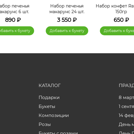
абор печенья
Набор печенья
Набор конфет Raf
акарунс 6 шт.
макарунс 24 шт.
150гр
890
₽
3 550
₽
650
₽
бавить к букету
Добавить к букету
Добавить к бук
КАТАЛОГ
ПРАЗ
Подарки
8 мар
Букеты
1 сент
Композиции
14 фе
Розы
День 
Букеты с розами
День 