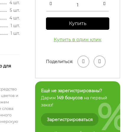
4 шт.
5 шт.
4 шт.
Купить
1 шт.
1 шт.
Купить в один клик
Поделиться:
о для
средство
Ещё не зарегистрированы?
 цветов и
%
Дарим
149 бонусов
на первый
ожем
заказ!
е слова
емного
Зарегистрироваться
айнерскую