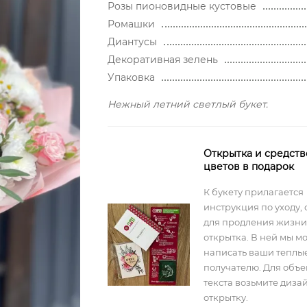
Розы пионовидные кустовые
Ромашки
Диантусы
Декоративная зелень
Упаковка
Нежный летний светлый букет.
Открытка и средств
цветов в подарок
К букету прилагается
инструкция по уходу, 
для продления жизни
открытка. В ней мы м
написать ваши теплы
получателю. Для объ
текста возьмите диз
открытку.