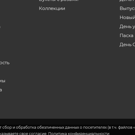
Коллекции
Выпус
Новый
а
День 
Пасха
День 
ость
мы
а
 сбор и обработка обезличенных данных о посетителях (в т.ч. файлов «
указываете свое согласие.
Политика конфиденциальности