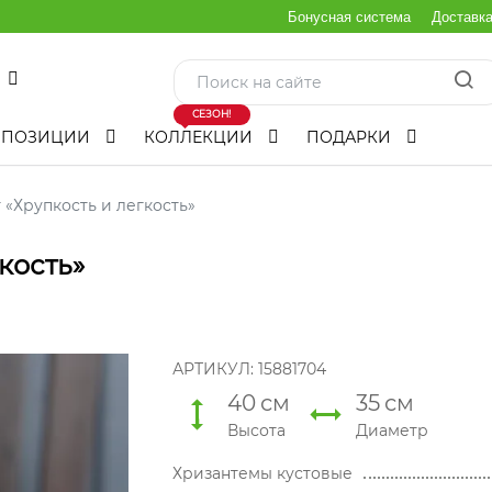
Бонусная система
Доставк
СЕЗОН!
МПОЗИЦИИ
КОЛЛЕКЦИИ
ПОДАРКИ
 «Хрупкость и легкость»
кость»
АРТИКУЛ:
15881704
40
см
35
см
Высота
Диаметр
Хризантемы кустовые