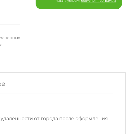
Читать условия
бонусной программы
полненных
е
ре
 удаленности от города после оформления