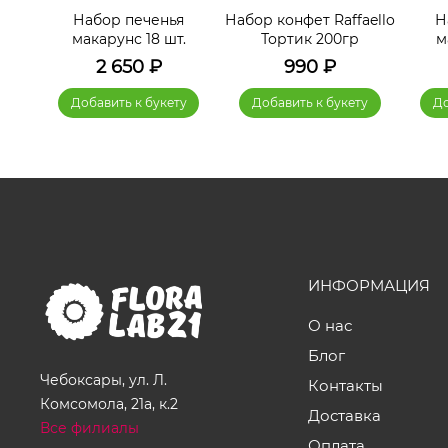
я
Набор печенья
Набор конфет Raffaello
Н
.
макарунс 18 шт.
Тортик 200гр
м
2 650
₽
990
₽
у
Добавить к букету
Добавить к букету
До
ИНФОРМАЦИЯ
О нас
Блог
Чебоксары, ул. Л.
Контакты
Комсомола, 21а, к.2
Доставка
Все филиалы
Оплата