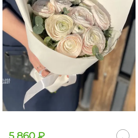
5 860
₽