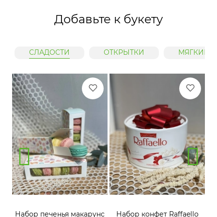
Добавьте к букету
СЛАДОСТИ
ОТКРЫТКИ
МЯГКИЕ 
нс
Набор печенья макарунс
Набор конфет Raffaello
Н