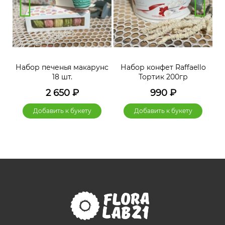
нс
Набор печенья макарунс
Набор конфет Raffaello
Н
18 шт.
Тортик 200гр
2 650
₽
990
₽
Добавить к букету
Добавить к букету