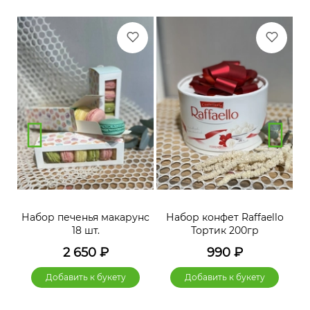
нс
Набор печенья макарунс
Набор конфет Raffaello
Н
18 шт.
Тортик 200гр
2 650
₽
990
₽
Добавить к букету
Добавить к букету