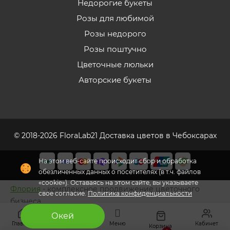
Недорогие букеты
Розы для любимой
Розы недорого
Розы поштучно
Цветочные люльки
Авторские букеты
© 2018-2026 FloraLab21 Доставка цветов в Чебоксарах
На этом веб-сайте происходит сбор и обработка
обезличенных данных о посетителях (в т.ч. файлов
«cookie»). Оставаясь на этом сайте, вы указываете
Флория
- комплексное продвижение цветочного
свое согласие.
Политика конфиденциальности
бизнеса
Окей
Главная
Меню
Кабинет
Избранное
Корзина