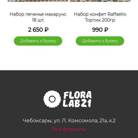
нс
Набор печенья макарунс
Набор конфет Raffaello
Н
18 шт.
Тортик 200гр
2 650
₽
990
₽
Добавить к букету
Добавить к букету
Чебоксары, ул. Л. Комсомола, 21а, к.2
Все филиалы