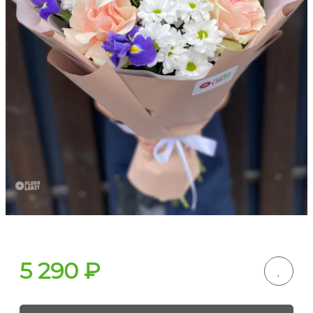
5 290
₽