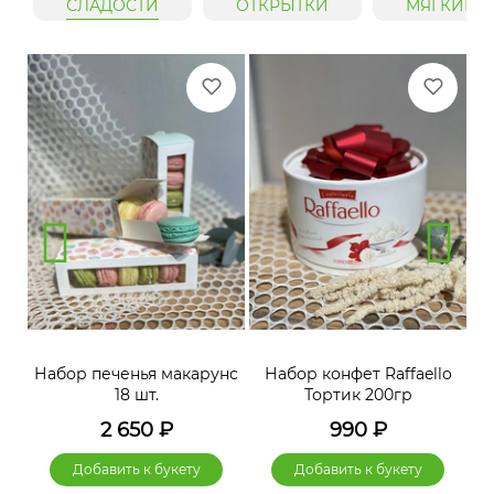
СЛАДОСТИ
ОТКРЫТКИ
МЯГКИЕ 
нс
Набор печенья макарунс
Набор конфет Raffaello
Н
18 шт.
Тортик 200гр
2 650
₽
990
₽
Добавить к букету
Добавить к букету