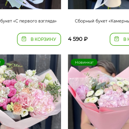
букет «С первого взгляда»
Сборный букет «Камерн
4 590
₽
В КОРЗИНУ
В 
!
Новинка!