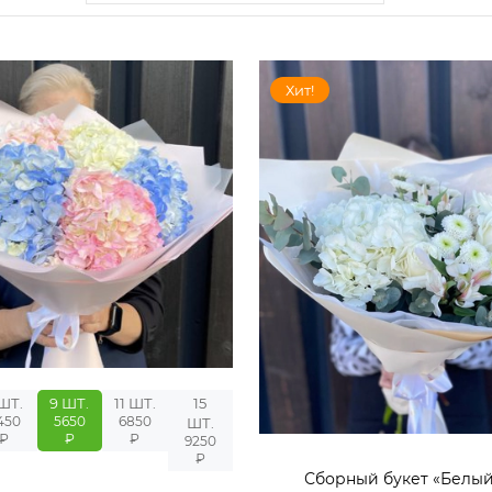
Хит!
ШТ.
9 ШТ.
11 ШТ.
15
450
5650
6850
ШТ.
₽
₽
₽
9250
₽
Сборный букет «Белый