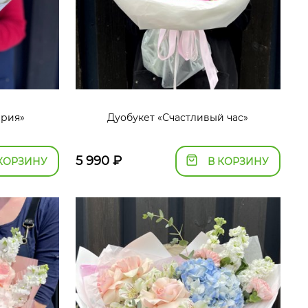
ирия»
Дуобукет «Счастливый час»
5 990
₽
КОРЗИНУ
В КОРЗИНУ