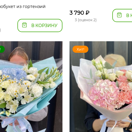
обукет из гортензий
3 790
₽
В 
3 (оценок 2)
В КОРЗИНУ
)
!
Хит!