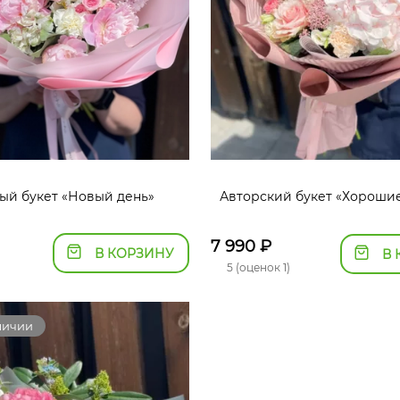
ый букет «Новый день»
Авторский букет «Хороши
7 990
₽
В КОРЗИНУ
В 
5 (оценок 1)
личии