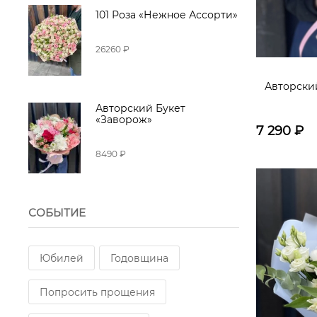
101 Роза «Нежное Ассорти»
26260 ₽
Авторский
Авторский Букет
«Заворож»
7 290
₽
8490 ₽
СОБЫТИЕ
Юбилей
Годовщина
Попросить прощения