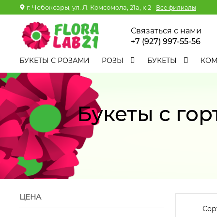
г. Чебоксары, ул. Л. Комсомола, 21а, к.2
Все филиалы
Связаться с нами
+7 (927) 997-55-56
БУКЕТЫ С РОЗАМИ
РОЗЫ
БУКЕТЫ
КО
Букеты с го
ЦЕНА
Сор