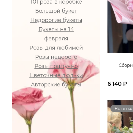
101 роза в коробке
Большой букет
Недорогие букеты
Букеты на 14
февраля
Розы для любимой
Розы недорого
Сборн
Розы поштучно
Цветочные люльки
6 140
₽
Авторские букеты
Нет в на