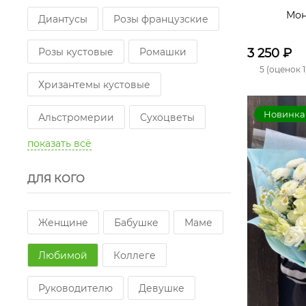
Мон
Диантусы
Розы французские
Розы кустовые
Ромашки
3 250
₽
5 (оценок 1
Хризантемы кустовые
Новинка
Альстромерии
Сухоцветы
показать всё
Эустомы
ДЛЯ КОГО
Розы пионовидные одноголовые
Розы пионовидные кустовые
Женщине
Бабушке
Маме
Озотамнус
Лагурус
Любимой
Коллеге
Маттиола
Руководителю
Девушке