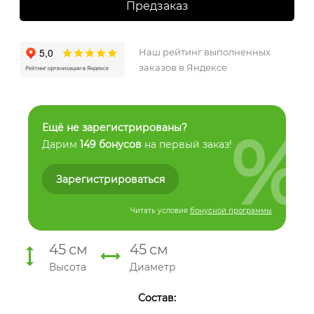
Предзаказ
Наш рейтинг выполненных
заказов в Яндексе
%
Ещё не зарегистрированы?
Дарим
149 бонусов
на первый заказ!
Зарегистрироваться
Читать условия
бонусной программы
45
см
45
см
Высота
Диаметр
Состав: