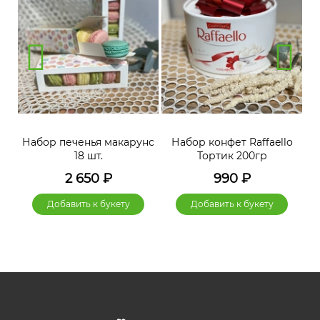
нс
Набор печенья макарунс
Набор конфет Raffaello
Н
18 шт.
Тортик 200гр
2 650
₽
990
₽
Добавить к букету
Добавить к букету