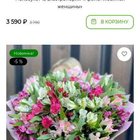
женщины»
3 590
₽
В КОРЗИНУ
3 790
Новинка!
-5 %